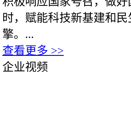
积极响应国家号召，做好
时，赋能科技新基建和民
擎。...
查看更多 >>
企业视频