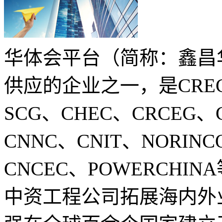
华体会平台（简称：鑫昌
供应的企业之一，是CREC
SCG、CHEC、CRCEG、
CNNC、CNIT、NORINCO I
CNCEC、POWERCH
中资工程公司拓展海内外