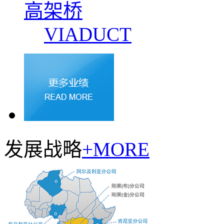
高架桥
VIADUCT
发展战略
+MORE